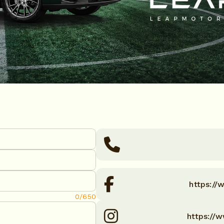
https:/
0/650
https://