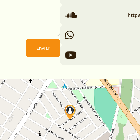
http
Enviar