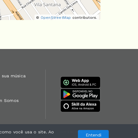
©
OpenStreetMap
contributors.
 sua música
m Somos
como você usa o site. Ao
Com a tecnologia
Entendi