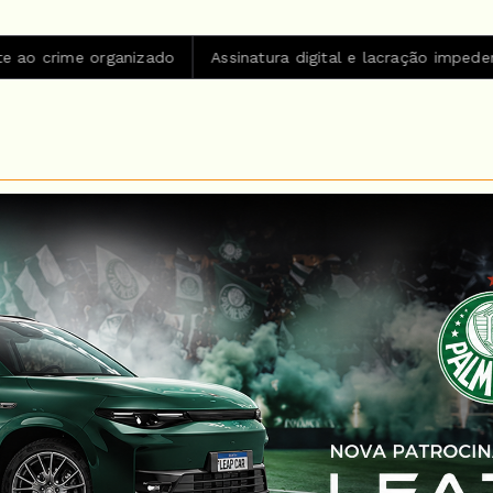
 organizado
Assinatura digital e lacração impedem alteração