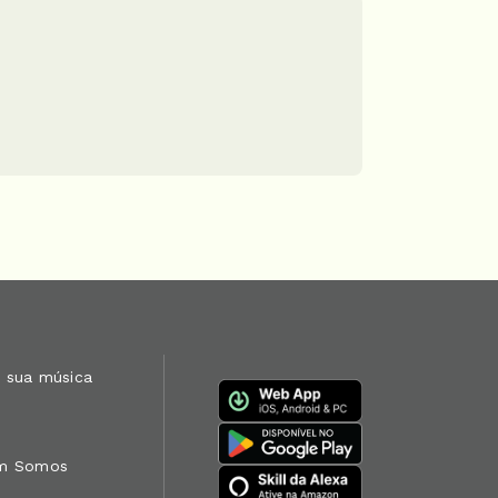
 sua música
m Somos