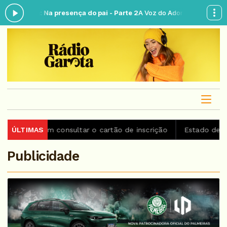
gora: Na presença do pai - Parte 2
A Voz do Adorador das 18:30 às 21
odem consultar o cartão de inscrição
ÚLTIMAS
Estado de São Paulo 
Publicidade