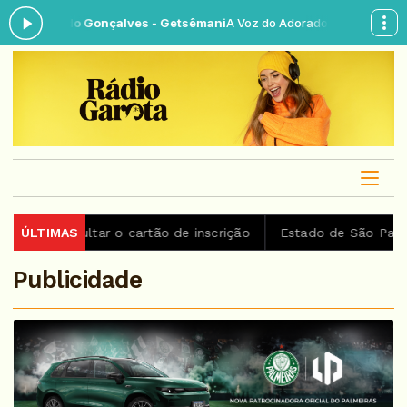
onardo Gonçalves - Getsêmani
A Voz do Adorador das 18:30 às 21:30 -
ultar o cartão de inscrição
ÚLTIMAS
Estado de São Paulo confirma
Publicidade