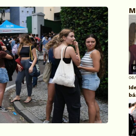
M
E
06
Id
bá