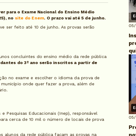
ver para o Exame Nacional do Ensino Médio
E
25), no
site do Enem
. O prazo vai até 5 de junho.
05
e ser feito até 10 de junho. As provas serão
In
pr
qu
unos concluintes do ensino médio da rede pública
dantes do 3º ano serão inscritos a partir de
ação no exame e escolher o idioma da prova de
o município onde quer fazer a prova, além de
rio.
E
s e Pesquisas Educacionais (Inep), responsável
05
ara cerca de 10 mil o número de locais de prova
Pr
no
s alunos da rede pública façam as provas na