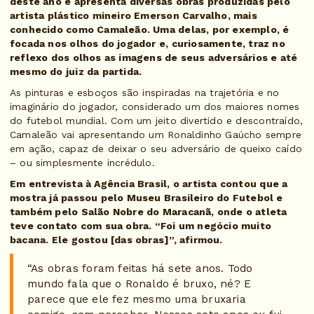
deste ano e apresenta diversas obras produzidas pelo
artista plástico mineiro Emerson Carvalho, mais
conhecido como Camaleão. Uma delas, por exemplo, é
focada nos olhos do jogador e, curiosamente, traz no
reflexo dos olhos as imagens de seus adversários e até
mesmo do juiz da partida.
As pinturas e esboços são inspiradas na trajetória e no
imaginário do jogador, considerado um dos maiores nomes
do futebol mundial. Com um jeito divertido e descontraído,
Camaleão vai apresentando um Ronaldinho Gaúcho sempre
em ação, capaz de deixar o seu adversário de queixo caído
– ou simplesmente incrédulo.
Em entrevista à Agência Brasil, o artista contou que a
mostra já passou pelo Museu Brasileiro do Futebol e
também pelo Salão Nobre do Maracanã, onde o atleta
teve contato com sua obra. “Foi um negócio muito
bacana. Ele gostou [das obras]”, afirmou.
“As obras foram feitas há sete anos. Todo
mundo fala que o Ronaldo é bruxo, né? E
parece que ele fez mesmo uma bruxaria