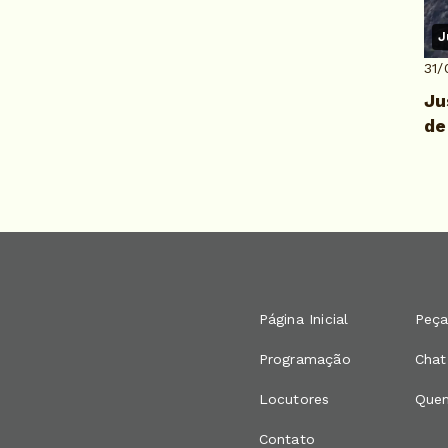
J
31/
Ju
de
Página Inicial
Peça
Programação
Chat
Locutores
Que
Contato