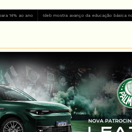
Ideb mostra avanço da educação básica no país
CBF refo