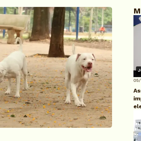
M
J
05
As
im
el