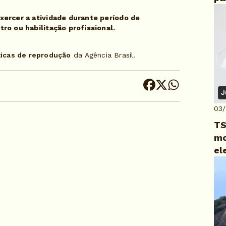
ercer a atividade durante período de
ro ou habilitação profissional.
ticas de reprodução
da Agência Brasil.
J
03
TS
mo
el