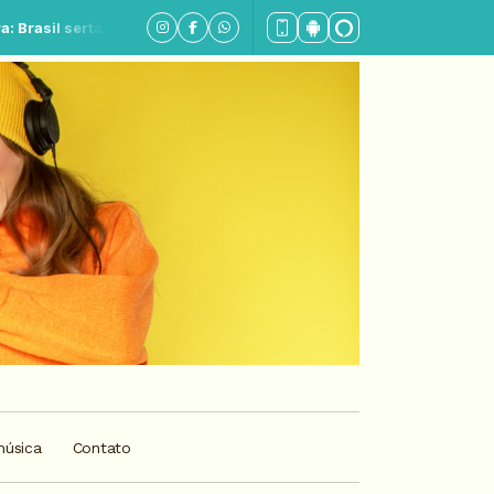
o - Parte 6
música
Contato