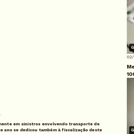
G
02
Me
10
s
mente em sinistros envolvendo transporte de
te ano se dedicou também à fiscalização deste
G