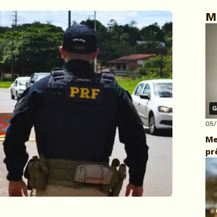
M
G
05
Me
pr