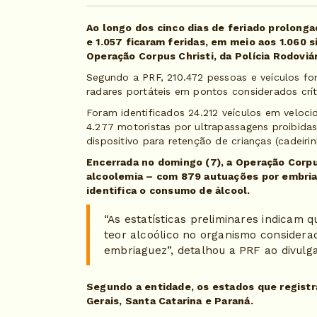
Ao longo dos cinco dias de feriado prolong
e 1.057 ficaram feridas, em meio aos 1.060 s
Operação Corpus Christi, da Polícia Rodoviár
Segundo a PRF, 210.472 pessoas e veículos fo
radares portáteis em pontos considerados crít
Foram identificados 24.212 veículos em veloci
4.277 motoristas por ultrapassagens proibida
dispositivo para retenção de crianças (cadeirin
Encerrada no domingo (7), a Operação Corpus
alcoolemia – com 879 autuações por embria
identifica o consumo de álcool.
“As estatísticas preliminares indicam 
teor alcoólico no organismo considera
embriaguez”, detalhou a PRF ao divulga
Segundo a entidade, os estados que regist
Gerais, Santa Catarina e Paraná.