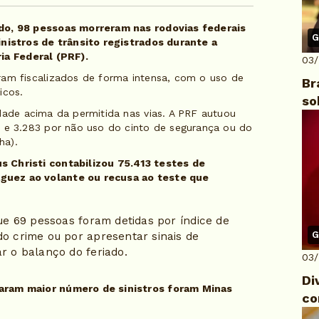
ado, 98 pessoas morreram nas rodovias federais
G
inistros de trânsito registrados durante a
ia Federal (PRF).
03
ram fiscalizados de forma intensa, com o uso de
Br
icos.
so
dade acima da permitida nas vias. A PRF autuou
s e 3.283 por não uso do cinto de segurança ou do
ha).
 Christi contabilizou 75.413 testes de
guez ao volante ou recusa ao teste que
que 69 pessoas foram detidas por índice de
G
do crime ou por apresentar sinais de
r o balanço do feriado.
03
Di
raram maior número de sinistros foram Minas
co