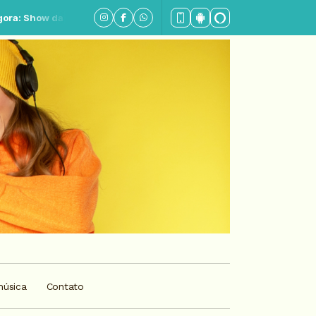
e - Parte 1
música
Contato