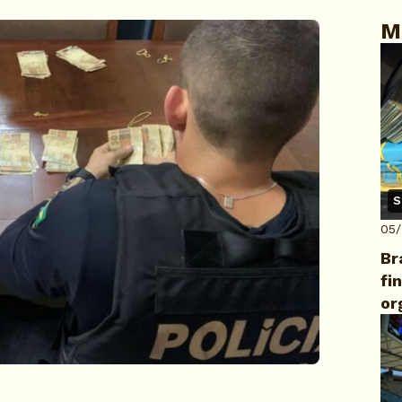
M
S
05
Br
fi
or