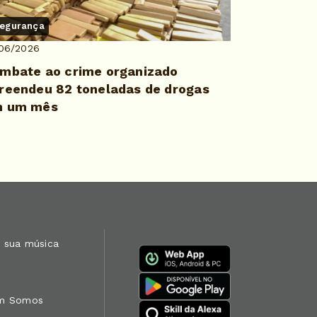
egurança
/06/2026
mbate ao crime organizado
reendeu 82 toneladas de drogas
 um mês
 sua música
m Somos