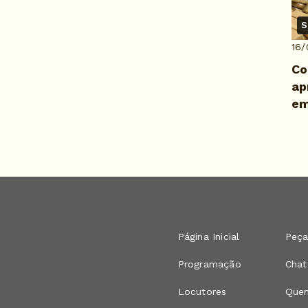
S
16
Co
ap
em
Página Inicial
Peça
Programação
Chat
Locutores
Que