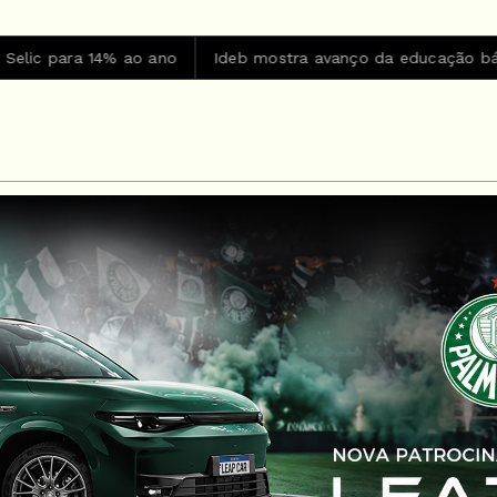
ano
Ideb mostra avanço da educação básica no país
CBF