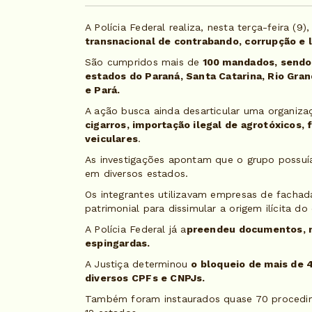
A Polícia Federal realiza, nesta terça-feira (9
transnacional de contrabando, corrupção e 
São cumpridos mais de
100 mandados, sendo 
estados do Paraná, Santa Catarina, Rio Gran
e Pará.
A ação busca ainda desarticular uma organiza
cigarros, importação ilegal de agrotóxicos,
veiculares
.
As investigações apontam que o grupo possuí
em diversos estados.
Os integrantes utilizavam empresas de fachad
patrimonial para dissimular a origem ilícita d
A Polícia Federal já a
preendeu documentos, m
espingardas.
A Justiça determinou
o bloqueio de mais de 
diversos CPFs e CNPJs.
Também foram instaurados quase 70 procedime