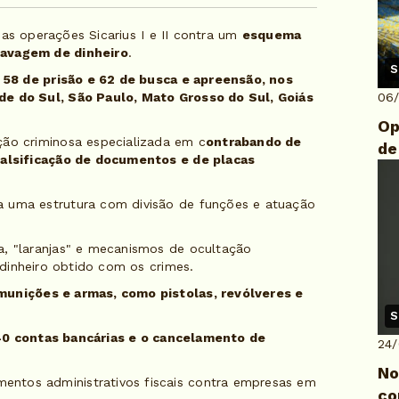
), as operações Sicarius I e II contra um
esquema
lavagem de dinheiro
.
S
58 de prisão e 62 de busca e apreensão, nos
de do Sul, São Paulo, Mato Grosso do Sul, Goiás
06
Op
ção criminosa especializada em c
ontrabando de
de
 falsificação de documentos e de placas
a uma estrutura com divisão de funções e atuação
a, "laranjas" e mecanismos de ocultação
o dinheiro obtido com os crimes.
unições e armas, como pistolas, revólveres e
S
40 contas bancárias e o cancelamento de
24
No
ntos administrativos fiscais contra empresas em
co