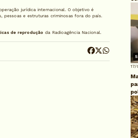
eração jurídica internacional. O objetivo é
s, pessoas e estruturas criminosas fora do país.
ticas de reprodução
da Radioagência Nacional.
S
17/
Ma
pa
po