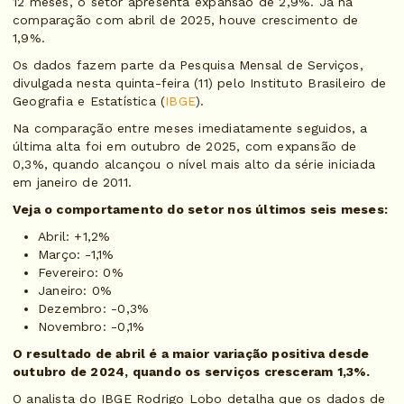
12 meses, o setor apresenta expansão de 2,9%. Já na
comparação com abril de 2025, houve crescimento de
1,9%.
Os dados fazem parte da Pesquisa Mensal de Serviços,
divulgada nesta quinta-feira (11) pelo Instituto Brasileiro de
Geografia e Estatística (
IBGE
).
Na comparação entre meses imediatamente seguidos, a
última alta foi em outubro de 2025, com expansão de
0,3%, quando alcançou o nível mais alto da série iniciada
em janeiro de 2011.
Veja o comportamento do setor nos últimos seis meses:
Abril: +1,2%
Março: -1,1%
Fevereiro: 0%
Janeiro: 0%
Dezembro: -0,3%
Novembro: -0,1%
O resultado de abril é a maior variação positiva desde
outubro de 2024, quando os serviços cresceram 1,3%.
O analista do IBGE Rodrigo Lobo detalha que os dados de