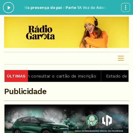
ora: Na presença do pai - Parte 1
A Voz do Adorador das 18:30 às 21:
em consultar o cartão de inscrição
ÚLTIMAS
Estado de São Paulo c
Publicidade