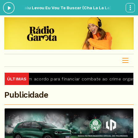
Quem Traiu Levou Eu Vou Te Buscar (Cha La La La) Conta Gotas (Ao
e BID firmam acordo para financiar combate ao crime organizad
ÚLTIMAS
Publicidade