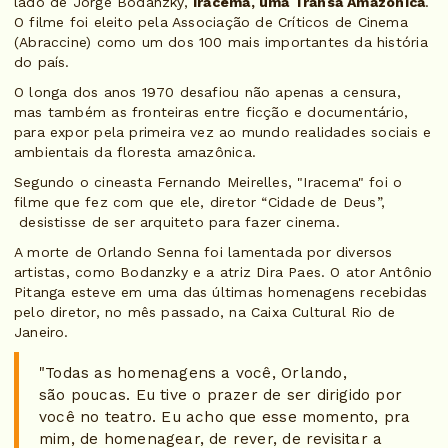
lado de Jorge Bodanzky,
Iracema, uma Transa Amazônica
.
O filme foi eleito pela Associação de Críticos de Cinema
(Abraccine) como um dos 100 mais importantes da história
do país.
O longa dos anos 1970 desafiou não apenas a censura,
mas também as fronteiras entre ficção e documentário,
para expor pela primeira vez ao mundo realidades sociais e
ambientais da floresta amazônica.
Segundo o cineasta Fernando Meirelles, "Iracema" foi o
filme que fez com que ele, diretor “Cidade de Deus”,
desistisse de ser arquiteto para fazer cinema.
A morte de Orlando Senna foi lamentada por diversos
artistas, como Bodanzky e a atriz Dira Paes. O ator Antônio
Pitanga esteve em uma das últimas homenagens recebidas
pelo diretor, no mês passado, na Caixa Cultural Rio de
Janeiro.
"Todas as homenagens a você, Orlando,
são poucas. Eu tive o prazer de ser dirigido por
você no teatro. Eu acho que esse momento, pra
mim, de homenagear, de rever, de revisitar a