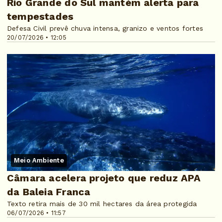
Rio Grande do Sul mantém alerta para
tempestades
Defesa Civil prevê chuva intensa, granizo e ventos fortes
20/07/2026 • 12:05
Meio Ambiente
Câmara acelera projeto que reduz APA
da Baleia Franca
Texto retira mais de 30 mil hectares da área protegida
06/07/2026 • 11:57