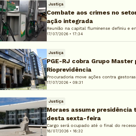
Justiça
Combate aos crimes no setor
ação integrada
Reunião na capital fluminense definiu e e
17/07/2026 • 17:34
Justiça
PGE-RJ cobra Grupo Master p
Rioprevidência
Procuradoria move ações contra gestoras
17/07/2026 • 09:31
Justiça
Moraes assume presidência t
desta sexta-feira
Cargo será ocupado até o final do recess
16/07/2026 • 16:32