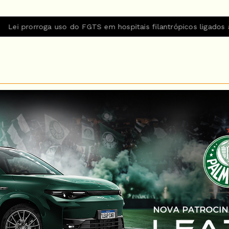
o do FGTS em hospitais filantrópicos ligados ao SUS
Entend