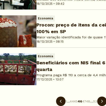
18/12/2025 • 09:42
Economia
Procon: preço de itens da ce
100% em SP
Maior variação identificada foi de quase
18/12/2025 • 08:15
Economia
Beneficiários com NIS final 
quarta
Programa paga R$ 110 a cerca de 4,4 milh
17/12/2025 • 13:07
1
...
44
45
46
47
48
...
53