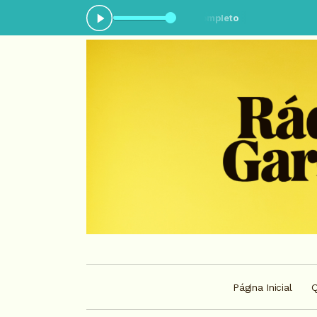
ocando agora: No break - Completo
Página Inicial