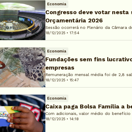
Economia
Congresso deve votar nesta s
Orçamentária 2026
Sessão ocorrerá no Plenário da Câmara d
18/12/2025 • 17:54
Economia
Fundações sem fins lucrativ
empresas
Remuneração mensal média foi de 2,8 sa
18/12/2025 • 15:47
Economia
Caixa paga Bolsa Família a be
Com adicionais, valor médio do benefício
18/12/2025 • 14:18